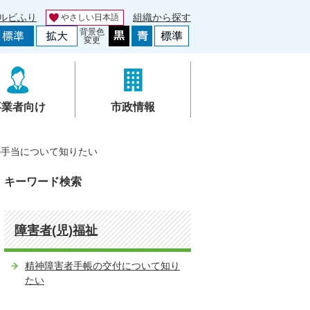
ルビふり
組織から探す
やさしい日本語
背景色
変更
事業者向け
市政情報
の手当について知りたい
キーワード検索
障害者(児)福祉
精神障害者手帳の交付について知り
たい