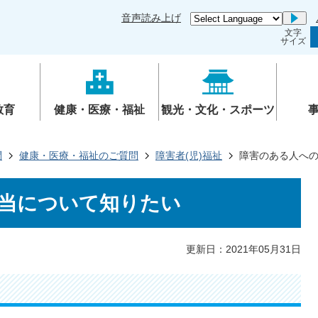
音声読み上げ
Go
文字
サイズ
教育
健康・医療・福祉
観光・文化・スポーツ
問
健康・医療・福祉のご質問
障害者(児)福祉
障害のある人へ
当について知りたい
更新日：2021年05月31日