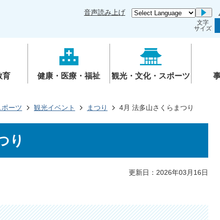
音声読み上げ
Go
文字
サイズ
教育
健康・医療・福祉
観光・文化・スポーツ
スポーツ
観光イベント
まつり
4月 法多山さくらまつり
つり
更新日：2026年03月16日