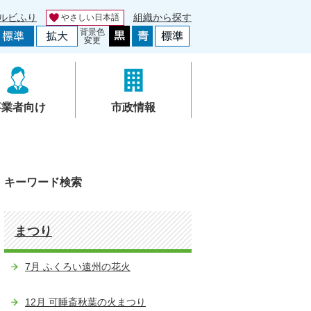
ルビふり
組織から探す
やさしい日本語
背景色
変更
事業者向け
市政情報
キーワード検索
まつり
7月 ふくろい遠州の花火
12月 可睡斎秋葉の火まつり