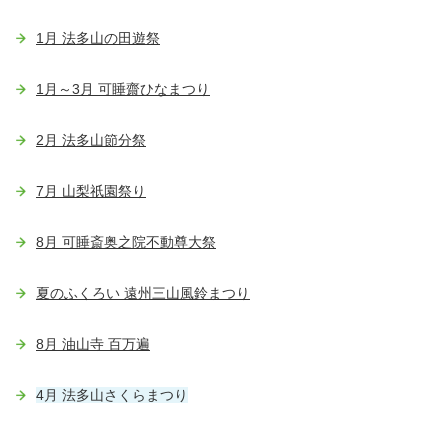
1月 法多山の田遊祭
1月～3月 可睡齋ひなまつり
2月 法多山節分祭
7月 山梨祇園祭り
8月 可睡斎奥之院不動尊大祭
夏のふくろい 遠州三山風鈴まつり
8月 油山寺 百万遍
4月 法多山さくらまつり