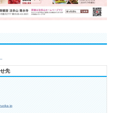
）
せ先
zuoka.jp