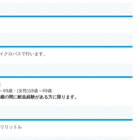
イクロバスで行います。
歳
69歳・(女性)18歳～69歳
64歳の間に献血経験がある方に限ります。
ミリリットル