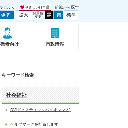
ルビふり
組織から探す
やさしい日本語
背景色
変更
事業者向け
市政情報
キーワード検索
社会福祉
DV(ドメスティックバイオレンス)
ヘルプマークを配布します