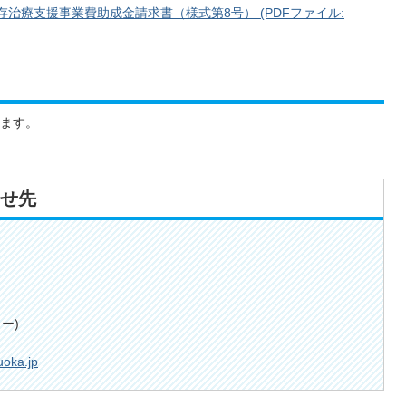
存治療支援事業費助成金請求書（様式第8号） (PDFファイル:
ます。
せ先
ー)
uoka.jp