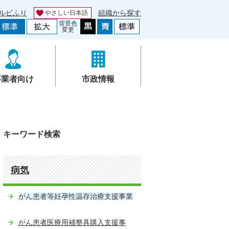
ルビふり
組織から探す
やさしい日本語
背景色
変更
事業者向け
市政情報
キーワード検索
病気
がん患者等妊孕性温存治療支援事業
がん患者医療用補整具購入支援事