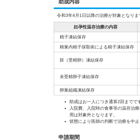
助成内容
令和3年4月1日以降の治療が対象となりま
妊孕性温存治療の内容
精子凍結保存
精巣内精子採取術による精子凍結保存
胚（受精卵）凍結保存
未受精卵子凍結保存
卵巣組織凍結保存
助成はお一人につき通算2回までで
入院費、入院時の食事等の温存治療
用は対象外となります。
状態により医師の判断で治療を中止
申請期間