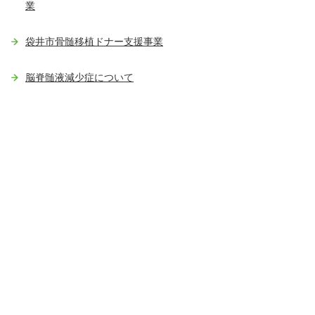
業
袋井市骨髄移植ドナー支援事業
脳脊髄液減少症について