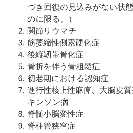
づき回復の見込みがない状
のに限る。）
関節リウマチ
筋萎縮性側索硬化症
後縦靭帯骨化症
骨折を伴う骨粗鬆症
初老期における認知症
進行性核上性麻痺、大脳皮質
キンソン病
脊髄小脳変性症
脊柱管狭窄症