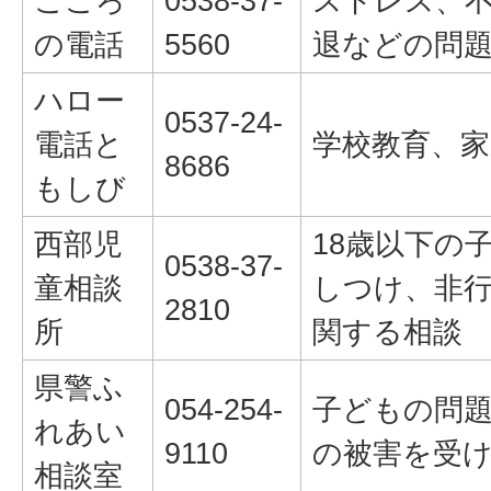
こころ
0538-37-
ストレス、
の電話
5560
退などの問
ハロー
0537-24-
電話と
学校教育、
8686
もしび
西部児
18歳以下の
0538-37-
童相談
しつけ、非
2810
所
関する相談
県警ふ
054-254-
子どもの問
れあい
9110
の被害を受
相談室