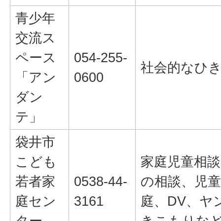
青少年
交流ス
ペース
054-255-
社会的なひ
「アン
0600
ダン
テ」
袋井市
こども
家庭児童相談
若者家
0538-44-
の相談、児
庭セン
3161
庭、DV、ヤ
ター
きこもりな