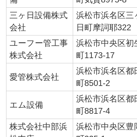
三ヶ日設備株式
浜松市浜名区三
会社
日町摩詞耶322
ユーフー管工事
浜松市中央区初
株式会社
町1173-17
浜松市浜名区都
愛管株式会社
町8501-2
浜松市浜名区都
エム設備
町8817-4
株式会社中部浜
浜松市中央区豊