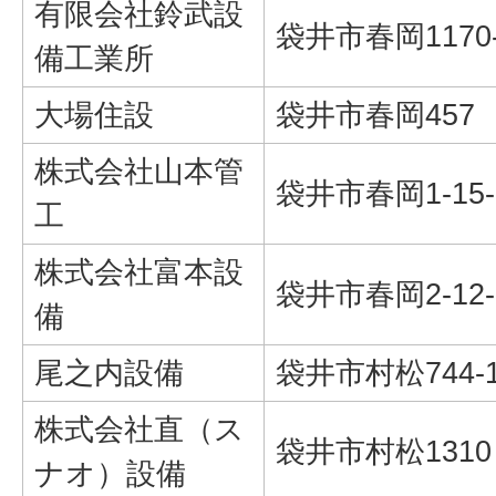
有限会社鈴武設
袋井市春岡1170
備工業所
大場住設
袋井市春岡457
株式会社山本管
袋井市春岡1-15-
工
株式会社富本設
袋井市春岡2-12-
備
尾之内設備
袋井市村松744-
株式会社直（ス
袋井市村松1310
ナオ）設備