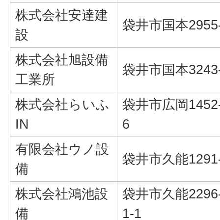
株式会社安達建
袋井市国本2955
設
株式会社旭設備
袋井市国本3243
工業所
株式会社らいふ
袋井市広岡1452
IN
6
有限会社ウノ設
袋井市久能1291
備
株式会社鴻池設
袋井市久能2296-
備
1-1