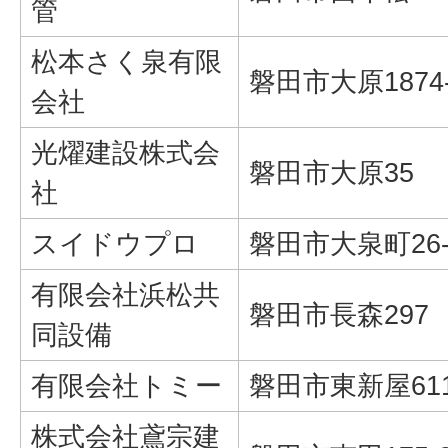
管
松本さく泉有限
磐田市大原1874
会社
光燿建設株式会
磐田市大原35
社
スイドウプロ
磐田市大泉町26-
有限会社浜松共
磐田市長森297
同設備
有限会社トミー
磐田市東新屋61
株式会社鳶宗建