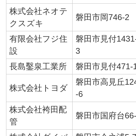
株式会社ネオテ
磐田市岡746-2
クスズキ
有限会社フジ住
磐田市見付1431
設
3
長島鑿泉工業所
磐田市見付471-
磐田市高見丘12
株式会社トヨダ
-6
株式会社袴田配
磐田市国府台66-
管