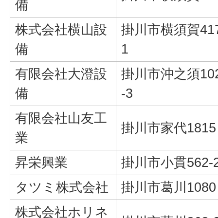
備
株式会社横山設
掛川市横須賀417
備
1
有限会社大澄設
掛川市沖之須10
備
-3
有限会社山友工
掛川市家代1815
業
昇栄興業
掛川市小貫562-
タツミ株式会社
掛川市葛川1080
株式会社ホリネ