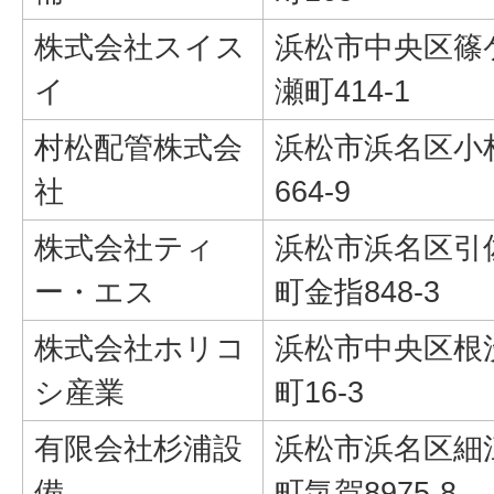
株式会社スイス
浜松市中央区篠
イ
瀬町414-1
村松配管株式会
浜松市浜名区小
社
664-9
株式会社ティ
浜松市浜名区引
ー・エス
町金指848-3
株式会社ホリコ
浜松市中央区根
シ産業
町16-3
有限会社杉浦設
浜松市浜名区細
備
町気賀8975-8