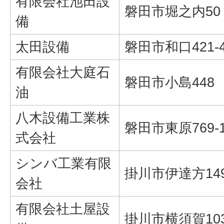
有限会社池田設
磐田市堀之内50
備
太田設備
磐田市和口421-
有限会社大庭石
磐田市小島448
油
八木設備工業株
磐田市東原769-
式会社
シンバ工業有限
掛川市伊達方14
会社
有限会社土屋設
掛川市横須賀10