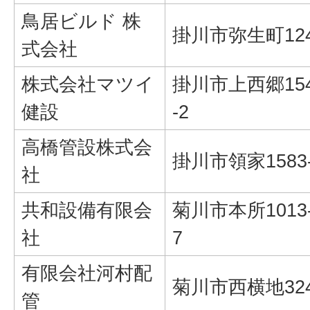
鳥居ビルド 株
掛川市弥生町12
式会社
株式会社マツイ
掛川市上西郷15
健設
-2
高橋管設株式会
掛川市領家1583
社
共和設備有限会
菊川市本所1013
社
7
有限会社河村配
菊川市西横地32
管