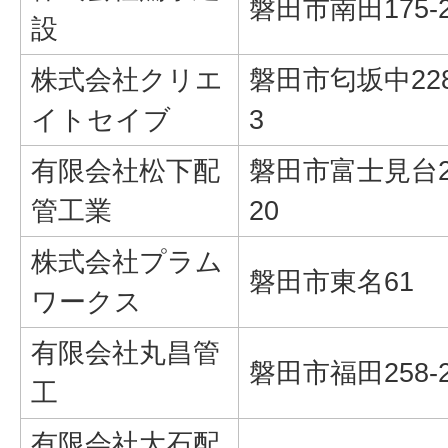
磐田市南田175-
設
株式会社クリエ
磐田市匂坂中228
イトセイブ
3
有限会社松下配
磐田市富士見台2
管工業
20
株式会社プラム
磐田市東名61
ワークス
有限会社丸昌管
磐田市福田258-
工
有限会社大石配