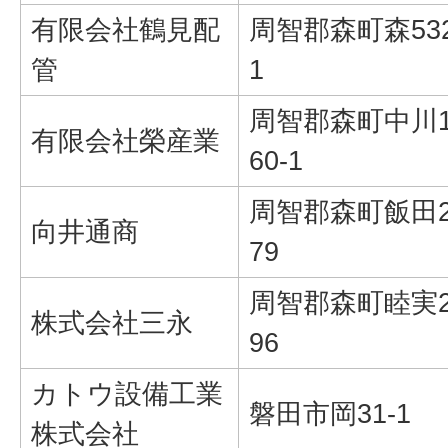
有限会社鶴見配
周智郡森町森532
管
1
周智郡森町中川1
有限会社榮産業
60-1
周智郡森町飯田2
向井通商
79
周智郡森町睦実2
株式会社三永
96
カトウ設備工業
磐田市岡31-1
株式会社