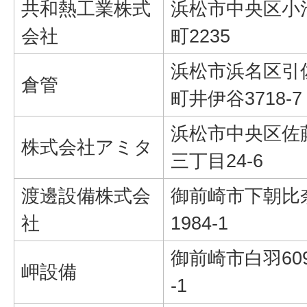
共和熱工業株式
浜松市中央区小
会社
町2235
浜松市浜名区引
倉管
町井伊谷3718-7
浜松市中央区佐
株式会社アミタ
三丁目24-6
渡邊設備株式会
御前崎市下朝比
社
1984-1
御前崎市白羽60
岬設備
-1