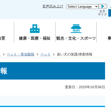
音声読み上げ
Go
文字
サイズ
教育
健康・医療・福祉
観光・文化・スポーツ
き
ペット・害虫駆除
ペット
迷い犬の保護/捜索情報
情報
更新日：2025年10月06日