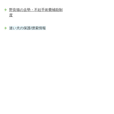
野良猫の去勢・不妊手術費補助制
度
迷い犬の保護/捜索情報