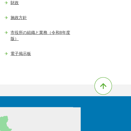
財政
施政方針
市役所の組織と業務（令和8年度
版）
電子掲示板