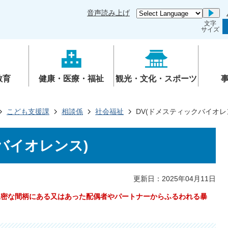
音声読み上げ
Go
文字
サイズ
教育
健康・医療・福祉
観光・文化・スポーツ
こども支援課
相談係
社会福祉
DV(ドメスティックバイオレ
バイオレンス)
更新日：2025年04月11日
、親密な間柄にある又はあった配偶者やパートナーからふるわれる暴