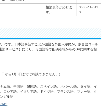
相談員等が応じま
0538-41-011
す。
0
ヤルです。日本語を話すことが困難な外国人県民が、多言語コール
通訳サービス）により、母国語等で配偶者等からのDVに関する相
29日から1月3日までは相談できません。）
ナム語、中国語、韓国語、スペイン語、ネパール語、タイ語、イ
、ロシア語、イタリア語、ドイツ語、フランス語、マレー語、ク
ベンガル語
KB)