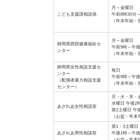
月～金曜日
こども支援課相談係
午前8時30分
（年末年始・
月～金曜日
静岡県西部健康福祉セ
午前9時～午後
ンター
（年末年始・
静岡県女性相談支援セ
毎日
ンター
午前9時～午後
（配偶者暴力相談支援
（年末年始・
センター）
月・火・木・金
水曜日 午後2
あざれあ女性相談室
第2土曜日 午
（お盆・年末
第1・3土曜日
あざれあ男性相談室
午後1時～午後
（お盆・年末