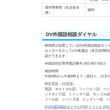
袋井警察署（生活安全
随時
課）
DV外国語相談ダイヤル
静岡県が設置しているDV外国語相談ダイ
センターを介しての3者通話（多言語同時
談ができます。
外国語対応専用電話番号 092-687-6013
相談時間
午前9時から午後8時まで（祝日と、12月
対応言語（21言語）
英語、ポルトガル語、フィリピノ語、ベト
ンドネシア語、ミャンマー語、モンゴル語
メール語、シンハラ語、ヒンディー語、
DV外国語相談ダイヤル(PDFファイル:876.7