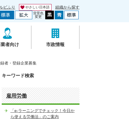
ルビふり
組織から探す
やさしい日本語
背景色
変更
事業者向け
市政情報
登録者・登録企業募集
キーワード検索
雇用労働
「e-ラーニングでチェック！今日か
ら使える労働法」のご案内