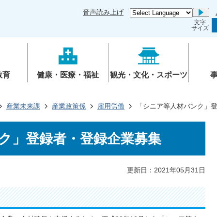
音声読み上げ
Go
文字
サイズ
教育
健康・医療・福祉
観光・文化・スポーツ
産業未来課
産業政策係
雇用労働
「シニア等人材バンク」
ク」登録者・登録企業募集
更新日：2021年05月31日