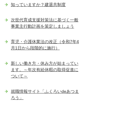
知っていますか？建退共制度
次世代育成支援対策法に基づく一般
事業主行動計画を策定しましょう
育児・介護休業法の改正（令和7年4
月1日から段階的に施行）
新しい働き方・休み方が始まってい
ます。～年次有給休暇の取得促進に
ついて～
就職情報サイト「ふくろいdeあつま
ろう」