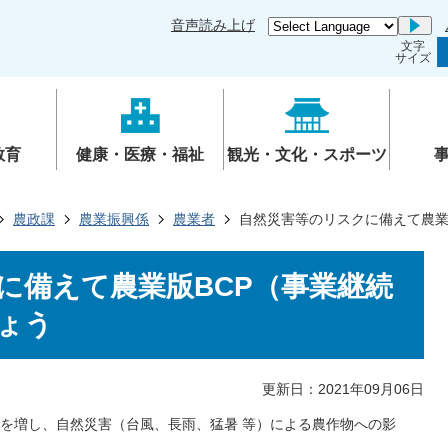
音声読み上げ
Go
文字
サイズ
教育
健康・医療・福祉
観光・文化・スポーツ
農政課
農業振興係
農業者
自然災害等のリスクに備えて農業
に備えて農業版BCP（事業継続
ょう
更新日：2021年09月06日
を増し、自然災害（台風、長雨、猛暑 等）による農作物への影