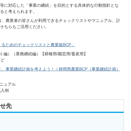
等に対応した「事業の継続」を目的とする具体的な行動指針とな
あると考えられます。
は、農業者の皆さんが利用できるチェックリストやマニュアル、計
そちらもご活用ください。
えるためのチェックリストと農業版BCP」
ト編）（業務継続編）【耕種用/園芸用/畜産用】
など
た、事業継続計画を考えよう！＜静岡県農業BCP（事業継続計画）
マニュアル
記入例
せ先