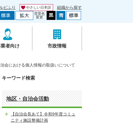
ルビふり
組織から探す
やさしい日本語
背景色
変更
事業者向け
市政情報
自治会における個人情報の取扱いについて
キーワード検索
地区・自治会活動
【自治会長あて】令和9年度コミュ
ニティ施設整備計画