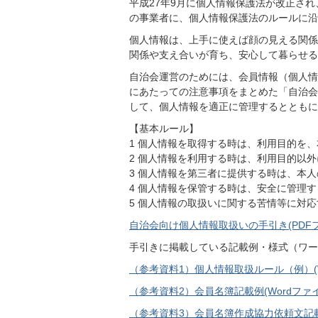
平成27年9月に個人情報保護法が改正され
の事業者に、個人情報保護法のルールに沿
個人情報は、上手に使えば顔の見える関係
関係や支え合いが育ち、安心して暮らせる
自治会運営のためには、会員情報（個人情
にあたっての注意事項をまとめた「自治会
して、個人情報を適正に管理するとともに
【基本ルール】
1 個人情報を取得する時は、利用目的を
2 個人情報を利用する時は、利用目的以
3 個人情報を第三者に提供する時は、本
4 個人情報を保管する時は、安全に管理す
5 個人情報の取扱いに関する苦情等に対
自治会向け個人情報取扱いの手引き(PDFファ
手引きに掲載している記載例・様式（ワー
（参考資料1）個人情報取扱ルール（例）(Wor
（参考資料2）会員名簿記載例(Wordファイル:
（参考資料3）会員名簿作成協力依頼文記載例(W