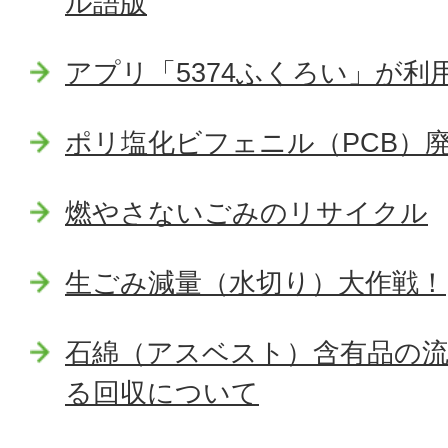
ル語版
アプリ「5374ふくろい」が利
ポリ塩化ビフェニル（PCB）
燃やさないごみのリサイクル
生ごみ減量（水切り）大作戦！
石綿（アスベスト）含有品の
る回収について