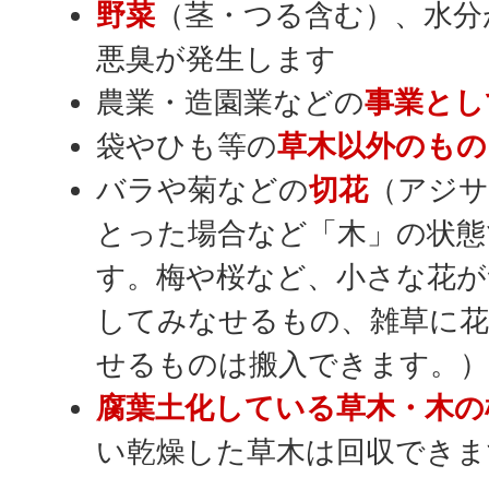
野菜
（茎・つる含む）、水分
悪臭が発生します
農業・造園業などの
事業とし
袋やひも等の
草木以外のもの
バラや菊などの
切花
（アジサ
とった場合など「木」の状態
す。梅や桜など、小さな花が
してみなせるもの、雑草に
せるものは搬入できます。
腐葉土化している草木・木の
い乾燥した草木は回収できま