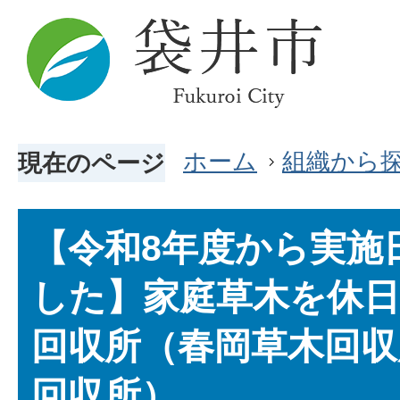
ホーム
組織から
現在のページ
【令和8年度から実施
した】家庭草木を休
回収所（春岡草木回収
回収所）