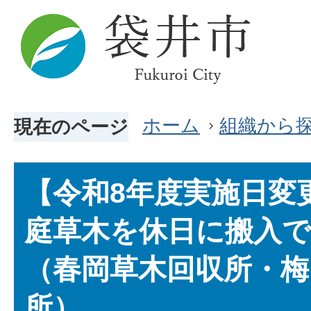
ホーム
組織から
現在のページ
【令和8年度実施日変
庭草木を休日に搬入
（春岡草木回収所・梅
所）