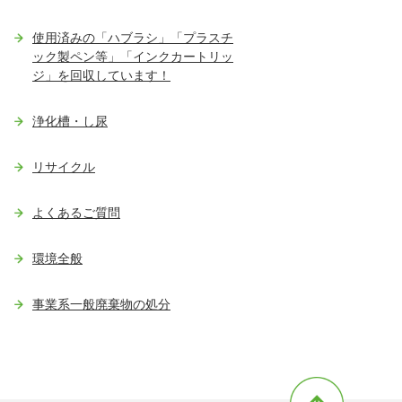
使用済みの「ハブラシ」「プラスチ
ック製ペン等」「インクカートリッ
ジ」を回収しています！
浄化槽・し尿
リサイクル
よくあるご質問
環境全般
事業系一般廃棄物の処分