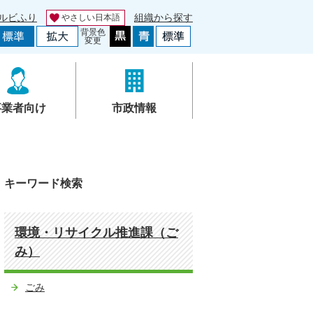
ルビふり
組織から探す
やさしい日本語
背景色
変更
事業者向け
市政情報
キーワード検索
環境・リサイクル推進課（ご
み）
ごみ