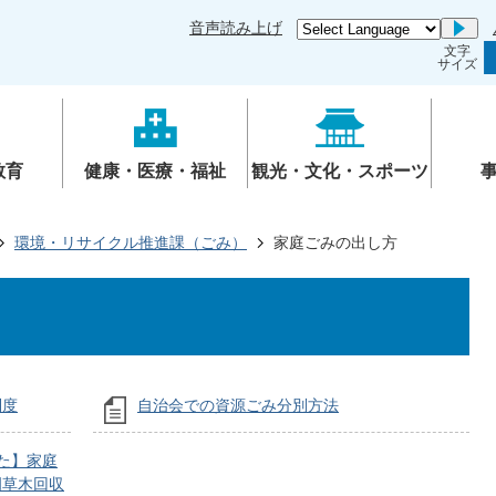
音声読み上げ
Go
文字
サイズ
教育
健康・医療・福祉
観光・文化・スポーツ
環境・リサイクル推進課（ごみ）
家庭ごみの出し方
制度
自治会での資源ごみ分別方法
た】家庭
岡草木回収