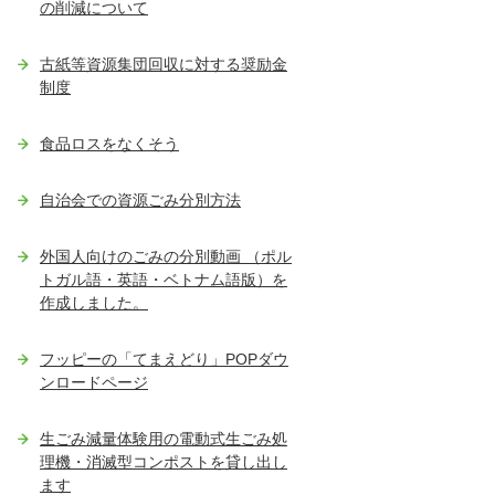
の削減について
古紙等資源集団回収に対する奨励金
制度
食品ロスをなくそう
自治会での資源ごみ分別方法
外国人向けのごみの分別動画 （ポル
トガル語・英語・ベトナム語版）を
作成しました。
フッピーの「てまえどり」POPダウ
ンロードページ
生ごみ減量体験用の電動式生ごみ処
理機・消滅型コンポストを貸し出し
ます