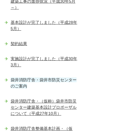
建築工事の進捗状況（平成30年5月
～）
基本設計が完了しました（平成28年
5月）
契約結果
実施設計が完了しました（平成30年
3月）
袋井消防庁舎・袋井市防災センター
のご案内
袋井消防庁舎・（仮称）袋井市防災
センター建築基本設計プロポーザル
について（平成27年10月）
袋井消防庁舎整備基本計画・（仮