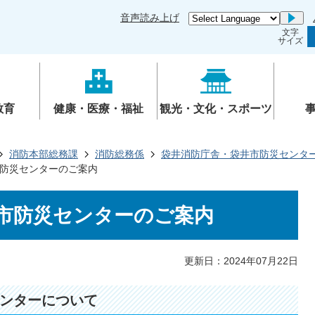
音声読み上げ
Go
文字
サイズ
教育
健康・医療・福祉
観光・文化・スポーツ
消防本部総務課
消防総務係
袋井消防庁舎・袋井市防災センタ
防災センターのご案内
市防災センターのご案内
更新日：2024年07月22日
ンターについて