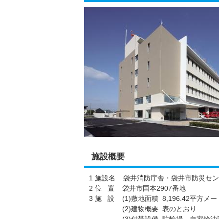
施設概要
1 施設名 袋井消防庁舎・袋井市防災セ
2 位 置 袋井市国本2907番地
3 施 設 (1)敷地面積 8,196.42平方メ
(2)建物概要 表のとおり