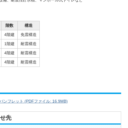
備、耐震性貯水槽、マンホール式トイレなど
階数
構造
4階建
免震構造
1階建
耐震構造
4階建
耐震構造
4階建
耐震構造
レット (PDFファイル: 16.9MB)
せ先