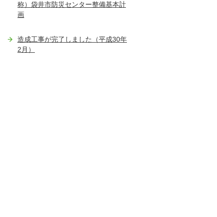
称）袋井市防災センター整備基本計
画
造成工事が完了しました（平成30年
2月）