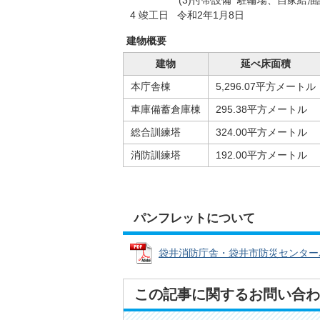
(3)付帯設備 駐輪場、自家給油設
4 竣工日 令和2年1月8日
建物概要
建物
延べ床面積
本庁舎棟
5,296.07平方メートル
車庫備蓄倉庫棟
295.38平方メートル
総合訓練塔
324.00平方メートル
消防訓練塔
192.00平方メートル
パンフレットについて
袋井消防庁舎・袋井市防災センターパンフ
この記事に関するお問い合わ