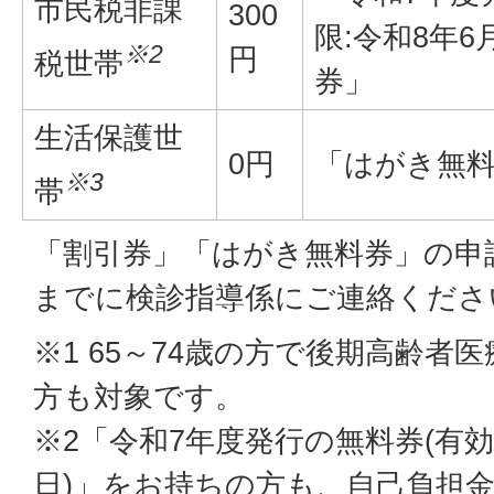
市民税非課
300
限:令和8年6
※2
円
税世帯
券」
生活保護世
0円
「はがき無
※3
帯
「割引券」「はがき無料券」の申
までに検診指導係にご連絡くださ
※1 65～74歳の方で後期高齢者
方も対象です。
※2「令和7年度発行の無料券(有効期
日)」をお持ちの方も、自己負担金