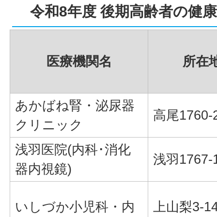
令和8年度 後期高齢者の健
医療機関名
所在
あかばね腎・泌尿器
高尾1760-
クリニック
浅羽医院(内科･消化
浅羽1767-
器内視鏡)
いしづか小児科・内
上山梨3-14