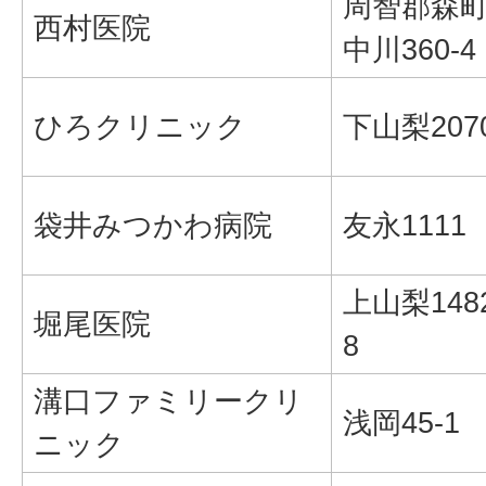
周智郡森
西村医院
中川360-4
ひろクリニック
下山梨207
袋井みつかわ病院
友永1111
上山梨1482
堀尾医院
8
溝口ファミリークリ
浅岡45-1
ニック