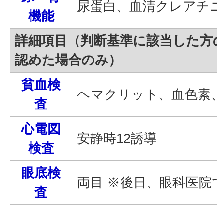
尿蛋白、血清クレアチ
機能
詳細項目（判断基準に該当した方
認めた場合のみ）
貧血検
ヘマクリット、血色素
査
心電図
安静時12誘導
検査
眼底検
両目 ※後日、眼科医院
査