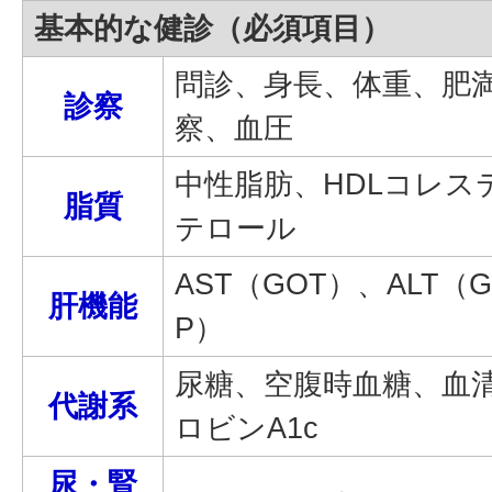
基本的な健診（必須項目）
問診、身長、体重、肥満
診察
察、血圧
中性脂肪、HDLコレス
脂質
テロール
AST（GOT）、ALT（G
肝機能
P）
尿糖、空腹時血糖、血
代謝系
ロビンA1c
尿・腎