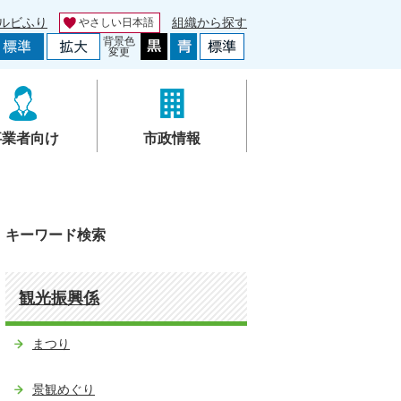
ルビふり
組織から探す
やさしい日本語
背景色
変更
事業者向け
市政情報
キーワード検索
観光振興係
まつり
景観めぐり