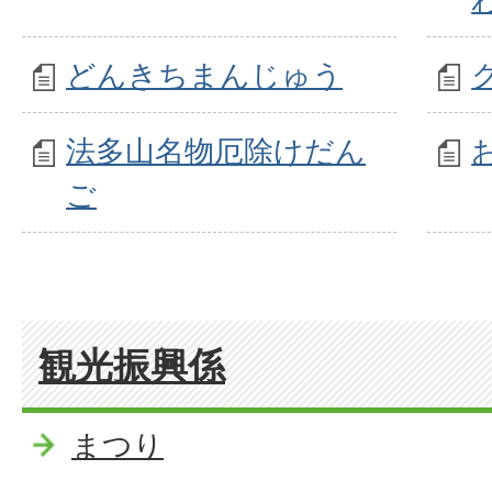
どんきちまんじゅう
法多山名物厄除けだん
ご
観光振興係
まつり