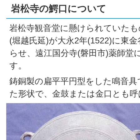
岩松寺の鰐口について
岩松寺観音堂に懸けられていたも
(堀越氏延)が大永2年(1522)に東
らせ、遠江国分寺(磐田市)薬師堂
す。
鋳銅製の扁平平円型をした鳴音具
た形状で、金鼓または金口とも呼