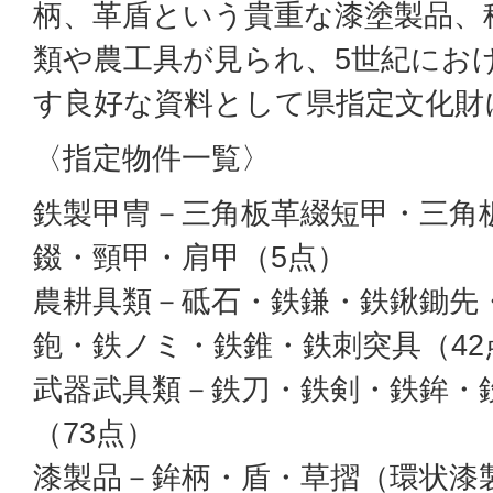
柄、革盾という貴重な漆塗製品、
類や農工具が見られ、5世紀にお
す良好な資料として県指定文化財
〈指定物件一覧〉
鉄製甲冑－三角板革綴短甲・三角
錣・頸甲・肩甲（5点）
農耕具類－砥石・鉄鎌・鉄鍬鋤先
鉋・鉄ノミ・鉄錐・鉄刺突具（42
武器武具類－鉄刀・鉄剣・鉄鉾・
（73点）
漆製品－鉾柄・盾・草摺（環状漆