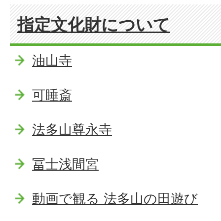
指定文化財について
油山寺
可睡斎
法多山尊永寺
冨士浅間宮
動画で観る 法多山の田遊び