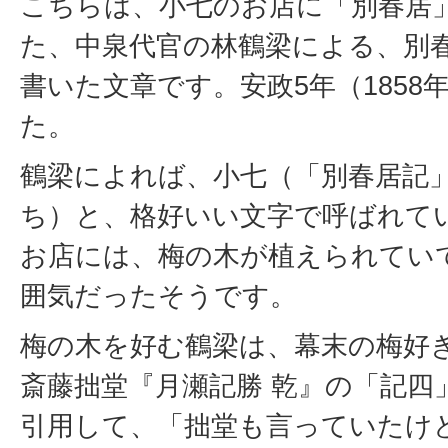
こちらは、小七のお店に「別春居
た、中泉代官の林鶴梁による、別
書いた文章です。安政5年（1858
た。
鶴梁によれば、小七（「別春居記
ち）と、格好いい文字で呼ばれて
お店には、梅の木が植えられてい
囲気だったそうです。
梅の木を好む鶴梁は、幕末の梅好
斎藤拙堂『月瀬記勝 乾』の「記四
引用して、「拙堂も言っていたけ