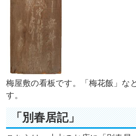
梅屋敷の看板です。「梅花飯」な
す。
「別春居記」