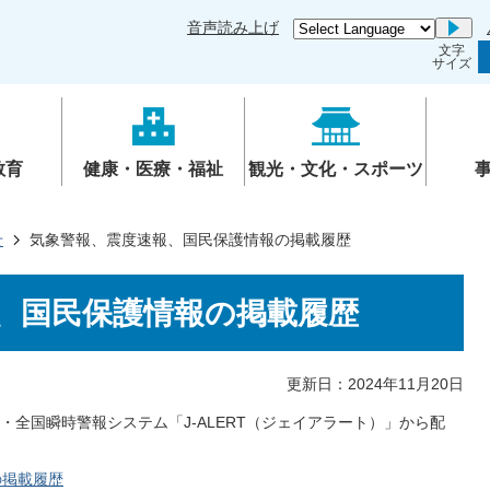
音声読み上げ
Go
文字
サイズ
教育
健康・医療・福祉
観光・文化・スポーツ
せ
気象警報、震度速報、国民保護情報の掲載履歴
、国民保護情報の掲載履歴
更新日：2024年11月20日
全国瞬時警報システム「J-ALERT（ジェイアラート）」から配
の掲載履歴