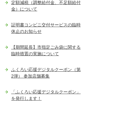
定額減税（調整給付金、不足額給付
金）について
証明書コンビニ交付サービスの臨時
休止のお知らせ
【期間延長】市指定ごみ袋に関する
臨時措置の実施について
ふくろい応援デジタルクーポン（第
2弾） 参加店舗募集
「ふくろい応援デジタルクーポン」
を発行します！