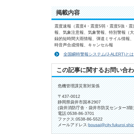
掲載内容
震度速報（震度4・震度5弱・震度5強・震
報、気象注意報、気象警報、特別警報（大
録的短時間大雨情報、弾道ミサイル情報、
時音声合成情報、キャンセル報
全国瞬時警報システム(J-ALERT)とは
この記事に関するお問い合わ
危機管理課災害対策係
〒437-0012
静岡県袋井市国本2907
(袋井消防庁舎・袋井市防災センター3階
電話:0538-86-3701
ファクス:0538-86-5522
メールアドレス:
bousai@city.fukuroi.shi