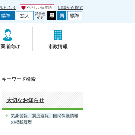
ルビふり
組織から探す
やさしい日本語
背景色
変更
事業者向け
市政情報
キーワード検索
大切なお知らせ
気象警報、震度速報、国民保護情報
の掲載履歴