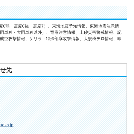
度6弱・震度6強・震度7）、東海地震予知情報、東海地震注意情
雨単独・大雨単独以外）、竜巻注意情報、土砂災害警戒情報、記
航空攻撃情報、ゲリラ・特殊部隊攻撃情報、大規模テロ情報、即
せ先
）
zuoka.jp