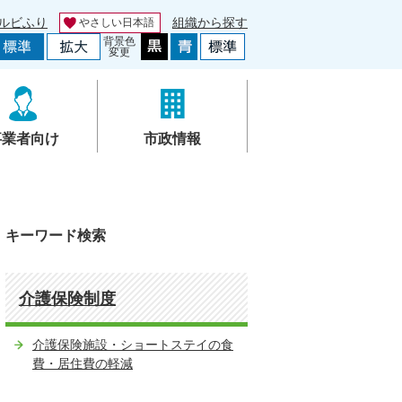
ルビふり
組織から探す
やさしい日本語
背景色
変更
事業者向け
市政情報
キーワード検索
介護保険制度
介護保険施設・ショートステイの食
費・居住費の軽減