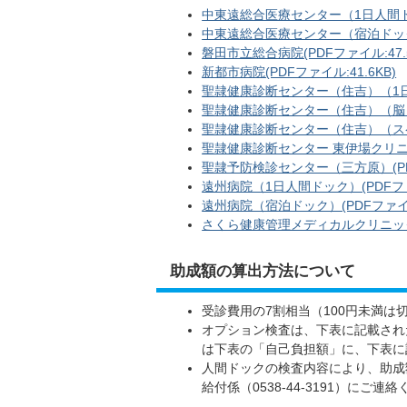
中東遠総合医療センター（1日人間ドック
中東遠総合医療センター（宿泊ドック）(
磐田市立総合病院(PDFファイル:47.5
新都市病院(PDFファイル:41.6KB)
聖隷健康診断センター（住吉）（1日人間
聖隷健康診断センター（住吉）（脳ドック
聖隷健康診断センター（住吉）（スペシ
聖隷健康診断センター 東伊場クリニック
聖隷予防検診センター（三方原）(PDF
遠州病院（1日人間ドック）(PDFファイ
遠州病院（宿泊ドック）(PDFファイル:
さくら健康管理メディカルクリニック(P
助成額の算出方法について
受診費用の7割相当（100円未満
オプション検査は、下表に記載され
は下表の「自己負担額」に、下表に
人間ドックの検査内容により、助成
給付係（0538-44-3191）にご連