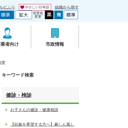
ルビふり
組織から探す
やさしい日本語
背景色
変更
事業者向け
市政情報
制度
キーワード検索
健診・検診
お子さんの健診・健康相談
【妊娠を希望する方へ】麻しん風し