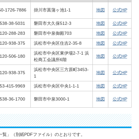
50-1726-7886
掛川市菖蒲ヶ池1-1
地図
公式HP
538-38-5031
磐田市大久保512-3
地図
公式HP
120-288-283
磐田市中泉御殿703
地図
公式HP
120-938-375
浜松市中央区住吉2-35-8
地図
公式HP
浜松市中央区東伊場2-7-1 浜
120-506-180
地図
公式HP
松商工会議所6階
浜松市中央区三方原町3453-
120-938-375
地図
公式HP
1
53-415-9969
浜松市中央区中央1-1-1
地図
公式HP
538-36-1700
磐田市中泉3000-1
地図
公式HP
一覧」（別紙PDFファイル）のとおりです。