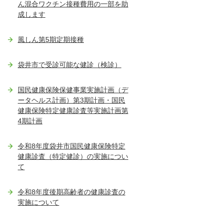
ん混合ワクチン接種費用の一部を助
成します
風しん第5期定期接種
袋井市で受診可能な健診（検診）
国民健康保険保健事業実施計画（デ
ータヘルス計画）第3期計画・国民
健康保険特定健康診査等実施計画第
4期計画
令和8年度袋井市国民健康保険特定
健康診査（特定健診）の実施につい
て
令和8年度後期高齢者の健康診査の
実施について