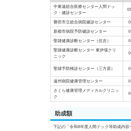
中東遠総合医療センター人間ドッ
0
ク・健診センター
磐田市立総合病院健診センター
0
新都市病院予防健診センター
0
聖隷健康診断センター（住吉）
0
聖隷健康診断センター 東伊場クリ
0
ニック
聖隷予防検診センター（三方原）
0
遠州病院健康管理センター
0
さくら健康管理メディカルクリニッ
0
ク
助成額
下記の「令和8年度人間ドック等助成内容