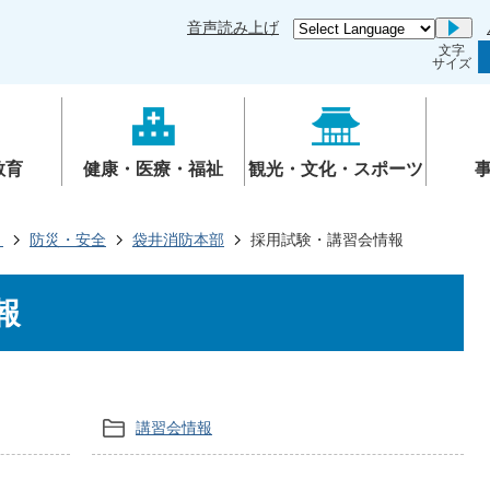
音声読み上げ
Go
文字
サイズ
教育
健康・医療・福祉
観光・文化・スポーツ
き
防災・安全
袋井消防本部
採用試験・講習会情報
報
講習会情報