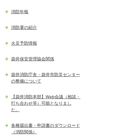
消防年報
消防署の紹介
火災予防情報
袋井保安管理協会関係
袋井消防庁舎・袋井市防災センター
の整備について
【袋井消防本部】Web会議（相談・
打ち合わせ等）可能となりまし
た。
各種届出書・申請書のダウンロード
（消防関係）