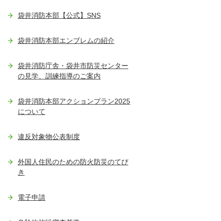
袋井消防本部【公式】SNS
袋井消防本部エンブレムの紹介
袋井消防庁舎・袋井市防災センター
の見学、訓練指導のご案内
袋井消防本部アクションプラン2025
について
違反対象物公表制度
外国人住民のための防火防災のてび
き
電子申請