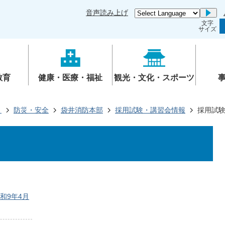
音声読み上げ
Go
文字
サイズ
教育
健康・医療・福祉
観光・文化・スポーツ
き
防災・安全
袋井消防本部
採用試験・講習会情報
採用試
和9年4月