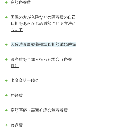
高額療養費
国保の方が入院などの医療費の自己
負担をあらかじめ減額させる方法に
ついて
入院時食事療養標準負担額減額差額
医療費を全額支払った場合（療養
費）
出産育児一時金
葬祭費
高額医療・高額介護合算療養費
移送費