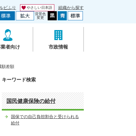
ルビふり
組織から探す
やさしい日本語
背景色
変更
事業者向け
市政情報
減額差額
キーワード検索
国民健康保険の給付
国保での自己負担割合と受けられる
給付