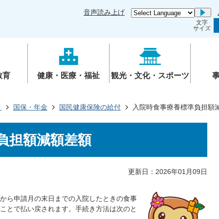
音声読み上げ
Go
文字
サイズ
教育
健康・医療・福祉
観光・文化・スポーツ
き
国保・年金
国民健康保険の給付
入院時食事療養標準負担額
負担額減額差額
更新日：2026年01月09日
から申請月の末日までの入院したときの食事
ことで払い戻されます。手続き方法は次のと