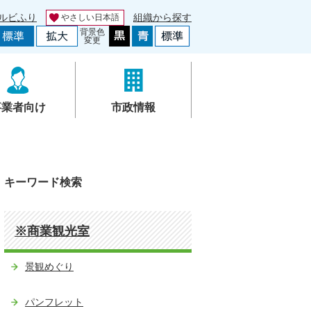
ルビふり
組織から探す
やさしい日本語
背景色
変更
事業者向け
市政情報
キーワード検索
※商業観光室
景観めぐり
パンフレット