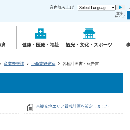
音声読み上げ
Go
文字
サイズ
教育
健康・医療・福祉
観光・文化・スポーツ
産業未来課
※商業観光室
各種計画書・報告書
※観光地エリア景観計画を策定しました