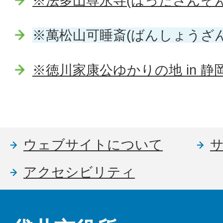
※法多山尊永寺(はったさんそ
※萬松山可睡斎(ばんしょうざ
※徳川家康公ゆかりの地 in 静
ウェブサイトについて
アクセシビリティ