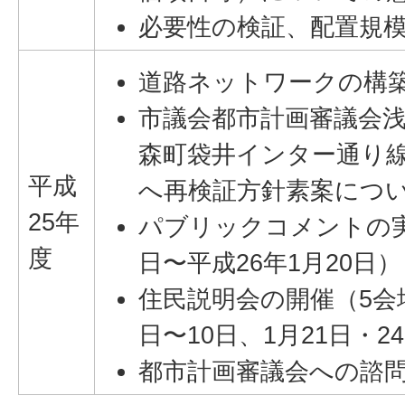
必要性の検証、配置規
道路ネットワークの構
市議会都市計画審議会
森町袋井インター通り
平成
へ再検証方針素案につ
25年
パブリックコメントの実施
度
日〜平成26年1月20日）
住民説明会の開催（5会場
日〜10日、1月21日・2
都市計画審議会への諮問