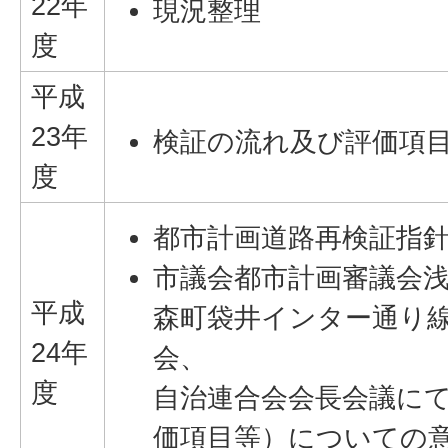
22年
現況整理
度
平成
23年
検証の流れ及び評価項
度
都市計画道路再検証指
市議会都市計画審議会
平成
森町袋井インター通り
24年
会、
度
自治連合会会長会議に
価項目等）についての