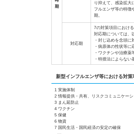
時
り抑えて、感染拡大
期
フルエンザ等の特徴
期。
7の対策項目におけ
対応期については、
・封じ込めを念頭に
対応期
・病原体の性状等に応
・ワクチンや治療薬等
・特措法によらない
新型インフルエンザ等における対策
1 実施体制
2 情報提供・共有、リスクコミュニケーシ
3 まん延防止
4 ワクチン
5 保健
6 物資
7 国民生活・国民経済の安定の確保