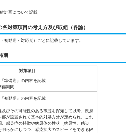
続計画について記載
策の各対策項目の考え方及び取組（各論）
・初動期・対応期）ごとに記載しています。
時期
対策項目
る『準備期』の内容を記載
準備期間
る『初動期』の内容を記載
延及びその可能性のある事態を探知して以降、政府
本部が設置されて基本的対処方針が定められ、これ
間、感染症の特徴や病原体の性状（病原性、感染
を明らかにしつつ、感染拡大のスピードをできる限