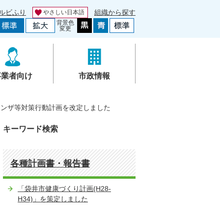
ルビふり
組織から探す
やさしい日本語
背景色
変更
事業者向け
市政情報
エンザ等対策行動計画を改定しました
キーワード検索
各種計画書・報告書
「袋井市健康づくり計画(H28-
H34)」を策定しました