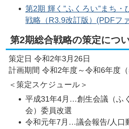
第2期 輝く”ふくろい”まち
戦略（R3.9改訂版）(PDFファイ
第2期総合戦略の策定につ
策定日 令和2年3月26日
計画期間 令和2年度～令和6年度（
＜策定スケジュール＞
平成31年4月…創生会議（ふ
会）委員改選
令和元年7月…議会報告/人口