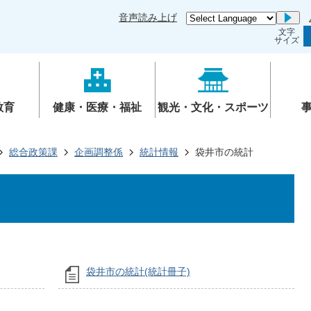
音声読み上げ
Go
文字
サイズ
教育
健康・医療・福祉
観光・文化・スポーツ
総合政策課
企画調整係
統計情報
袋井市の統計
袋井市の統計(統計冊子)