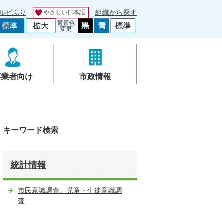
ルビふり
組織から探す
やさしい日本語
背景色
変更
事業者向け
市政情報
キーワード検索
統計情報
市民意識調査、児童・生徒意識調
査