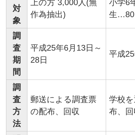
上の方 3,000人(無
小学6
対
作為抽出)
生…80
象
調
査
平成25年6月13日～
平成25
期
28日
間
調
査
郵送による調査票
学校を
方
の配布、回収
布、回
法