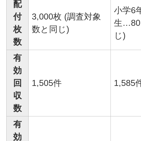
配
小学6
付
3,000枚 (調査対象
生…8
枚
数と同じ)
じ)
数
有
効
回
1,505件
1,585
収
数
有
効