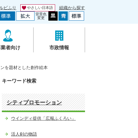
ルビふり
組織から探す
やさしい日本語
背景色
変更
事業者向け
市政情報
ロンを題材とした創作絵本
キーワード検索
シティプロモーション
ウインディ提供「広報ふくろい」
活人剣の物語