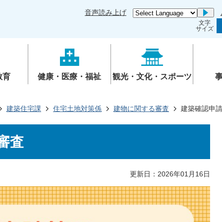
音声読み上げ
Go
文字
サイズ
教育
健康・医療・福祉
観光・文化・スポーツ
建築住宅課
住宅土地対策係
建物に関する審査
建築確認申
審査
更新日：2026年01月16日