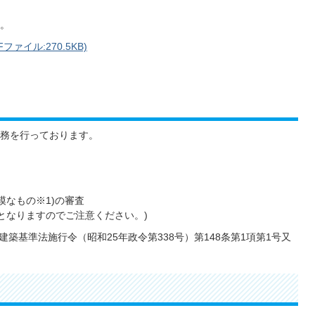
。
イル:270.5KB)
務を行っております。
模なもの※1)の審査
となりますのでご注意ください。)
築基準法施行令（昭和25年政令第338号）第148条第1項第1号又