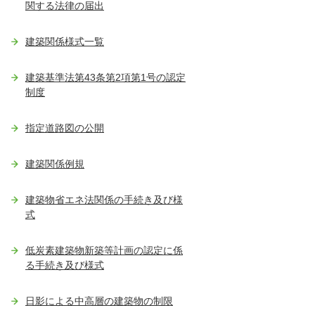
関する法律の届出
建築関係様式一覧
建築基準法第43条第2項第1号の認定
制度
指定道路図の公開
建築関係例規
建築物省エネ法関係の手続き及び様
式
低炭素建築物新築等計画の認定に係
る手続き及び様式
日影による中高層の建築物の制限