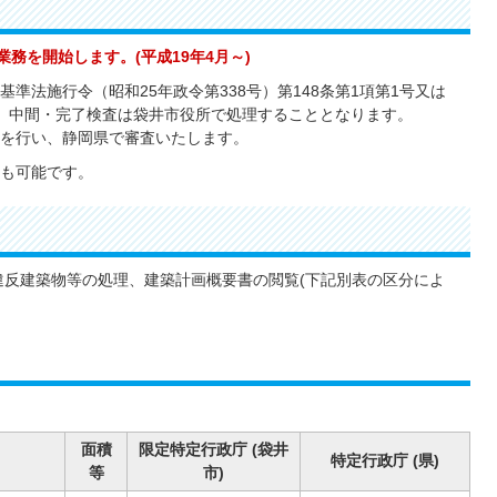
務を開始します。(平成19年4月～)
準法施行令（昭和25年政令第338号）第148条第1項第1号又は
、中間・完了検査は袋井市役所で処理することとなります。
を行い、静岡県で審査いたします。
も可能です。
反建築物等の処理、建築計画概要書の閲覧(下記別表の区分によ
面積
限定特定行政庁 (袋井
特定行政庁 (県)
等
市)