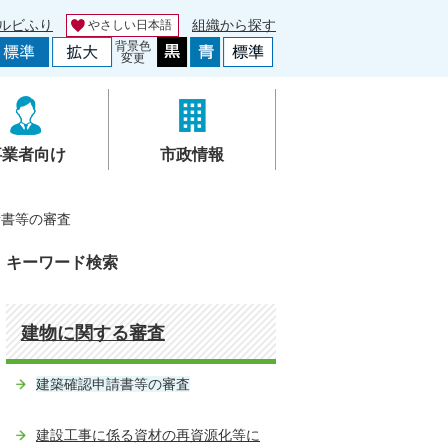
ルビふり
組織から探す
やさしい日本語
背景色
変更
事業者向け
市政情報
請書等の審査
キーワード検索
建物に関する審査
建築確認申請書等の審査
建設工事に係る資材の再資源化等に