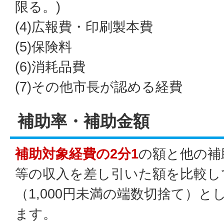
限る。)
(4)広報費・印刷製本費
(5)保険料
(6)消耗品費
(7)その他市長が認める経費
補助率・補助金額
補助対象経費の2分1
の額と他の補
等の収入を差し引いた額を比較し
（1,000円未満の端数切捨て）と
ます。