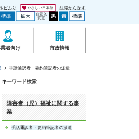
ルビふり
組織から探す
やさしい日本語
背景色
変更
事業者向け
市政情報
業
手話通訳者・要約筆記者の派遣
キーワード検索
障害者（児）福祉に関する事
業
手話通訳者・要約筆記者の派遣