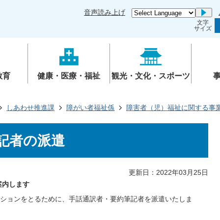
音声読み上げ
Go
文字
サイズ
教育
健康・医療・福祉
観光・文化・スポーツ
しあわせ推進課
障がい者福祉係
障害者（児）福祉に関する事
記者の派遣
更新日：2022年03月25日
案内します
ションをとるために、手話通訳者・要約筆記者を派遣いたしま