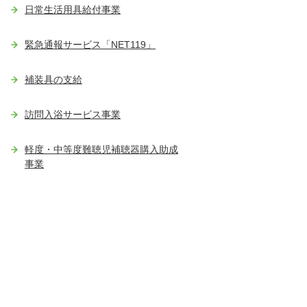
日常生活用具給付事業
緊急通報サービス「NET119」
補装具の支給
訪問入浴サービス事業
軽度・中等度難聴児補聴器購入助成
事業