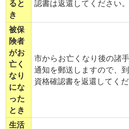
ると
認書は返還してください
き
被保
険者
がお
市からお亡くなり後の諸
亡く
通知を郵送しますので、
なり
資格確認書を返還してく
にな
った
とき
生活