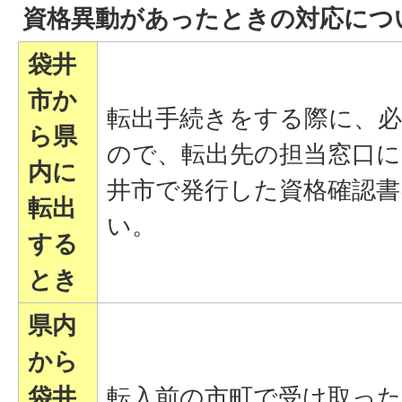
資格異動があったときの対応につ
袋井
市か
転出手続きをする際に、
ら県
ので、転出先の担当窓口
内に
井市で発行した資格確認
転出
い。
する
とき
県内
から
袋井
転入前の市町で受け取った