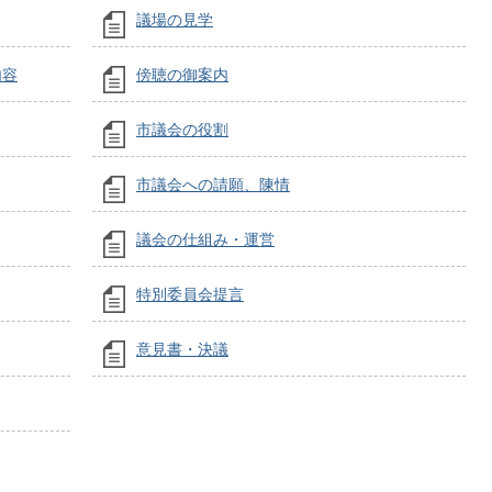
議場の見学
内容
傍聴の御案内
市議会の役割
市議会への請願、陳情
議会の仕組み・運営
特別委員会提言
意見書・決議