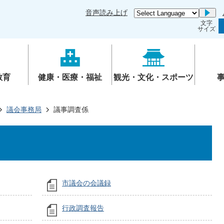
音声読み上げ
Go
文字
サイズ
教育
健康・医療・福祉
観光・文化・スポーツ
議会事務局
議事調査係
市議会の会議録
行政調査報告