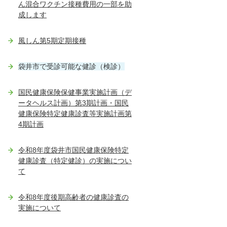
ん混合ワクチン接種費用の一部を助
成します
風しん第5期定期接種
袋井市で受診可能な健診（検診）
国民健康保険保健事業実施計画（デ
ータヘルス計画）第3期計画・国民
健康保険特定健康診査等実施計画第
4期計画
令和8年度袋井市国民健康保険特定
健康診査（特定健診）の実施につい
て
令和8年度後期高齢者の健康診査の
実施について