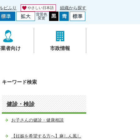
ルビふり
組織から探す
やさしい日本語
背景色
変更
事業者向け
市政情報
キーワード検索
健診・検診
お子さんの健診・健康相談
【妊娠を希望する方へ】麻しん風し