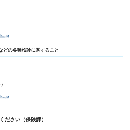
ka.jp
などの各種検診に関すること
)
ka.jp
ください（保険課）