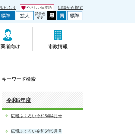
ルビふり
組織から探す
やさしい日本語
背景色
変更
事業者向け
市政情報
キーワード検索
令和5年度
広報ふくろい令和5年4月号
広報ふくろい令和5年5月号