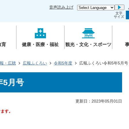
音声読み上げ
Go
文字
サイズ
教育
健康・医療・福祉
観光・文化・スポーツ
報・広聴
広報ふくろい
令和5年度
広報ふくろい令和5年5月号
年5月号
更新日：2023年05月01日
けます。