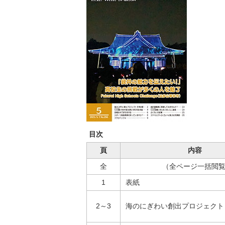
目次
頁
内容
全
（全ページ一括閲覧
1
表紙
2～3
海のにぎわい創出プロジェクト